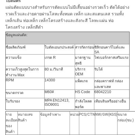
ใบสมัคร
แผ่นตัดแบบบางสำหรับการตัดแบบไม่มีเสี้ยนอย่างรวดเร็ว ตัดได้อย่าง
รวดเร็วและง่ายดายผ่านโลหะทั้งหมด เหล็ก และสแตนเลส รวมทั้ง
เหล็กเส้น ท่อเหล็ก เหล็กโครงสร้างและสังกะสี โลหะแผ่น ท่อ
โครงสร้าง เหล็กสีดำ
ข้อมูลแผ่นตัด:
ชื่อผลิตภัณฑ์
ใบตัดเอนกประสงค์
สารกัดกร่อน
ซิลิกอนคาร์ไบด์และ
SA
ความแข็ง
เกรด R
มาตรฐาน
ไฟเบอร์กลาสเสริมแรง
สุทธิ
ความเร็วสูงสุดในการ
80 ม./วินาที
บริการ
รับได้
OEM
ทำงาน Max
RPM
14300
แพ็คเกจ
กล่องคราฟท์ กล่อง
และพาเลท
M60#
HS Code
68042210
ขนาดกรวด
MPA EN12413,
ใบรับรอง
กำลังโหลด
เทียนจินหรืออย่างอื่น
ISO9001
พอร์ต
ราย
หมายเลข
ข้อมูลจำเพาะ
หน่วย
PCS/CTN
NW/GW(KGS)
ขนาด
ละเอียด
สินค้า
กล่อง(ซม.)
ของ
สินค้า