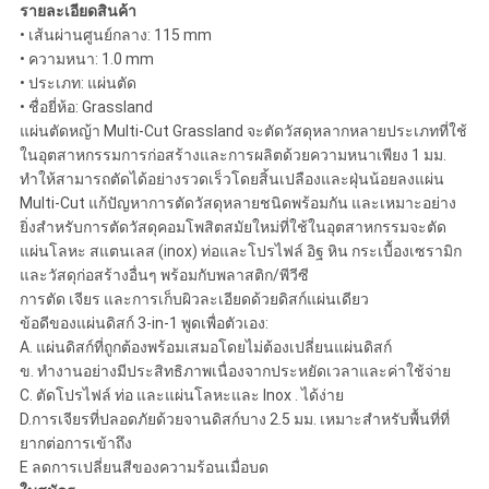
รายละเอียดสินค้า
•
เส้นผ่านศูนย์กลาง: 115 mm
•
ความหนา: 1.0 mm
•
ประเภท: แผ่นตัด
•
ชื่อยี่ห้อ: Grassland
แผ่นตัดหญ้า Multi-Cut Grassland จะตัดวัสดุหลากหลายประเภทที่ใช้
ในอุตสาหกรรมการก่อสร้างและการผลิตด้วยความหนาเพียง 1 มม.
ทำให้สามารถตัดได้อย่างรวดเร็วโดยสิ้นเปลืองและฝุ่นน้อยลงแผ่น
Multi-Cut แก้ปัญหาการตัดวัสดุหลายชนิดพร้อมกัน และเหมาะอย่าง
ยิ่งสำหรับการตัดวัสดุคอมโพสิตสมัยใหม่ที่ใช้ในอุตสาหกรรมจะตัด
แผ่นโลหะ สแตนเลส (inox) ท่อและโปรไฟล์ อิฐ หิน กระเบื้องเซรามิก
และวัสดุก่อสร้างอื่นๆ พร้อมกับพลาสติก/พีวีซี
การตัด เจียร และการเก็บผิวละเอียดด้วยดิสก์แผ่นเดียว
ข้อดีของแผ่นดิสก์ 3-in-1 พูดเพื่อตัวเอง:
A. แผ่นดิสก์ที่ถูกต้องพร้อมเสมอโดยไม่ต้องเปลี่ยนแผ่นดิสก์
ข. ทำงานอย่างมีประสิทธิภาพเนื่องจากประหยัดเวลาและค่าใช้จ่าย
C. ตัดโปรไฟล์ ท่อ และแผ่นโลหะและ Inox . ได้ง่าย
D.การเจียรที่ปลอดภัยด้วยจานดิสก์บาง 2.5 มม. เหมาะสำหรับพื้นที่ที่
ยากต่อการเข้าถึง
E ลดการเปลี่ยนสีของความร้อนเมื่อบด