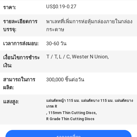
US$0.19-0.27
โรงงาน
ราคา:
รายละเอียดการ
พาเลทที่เพิ่มการห่อหุ้มกล่องภายในกล่อง
บรรจุ:
กระดาษ
ควบคุม
เวลาการส่งมอบ:
30-60 วัน
คุณภาพ
T / T, L / C, Wester N Union,
เงื่อนไขการชำระ
เงิน:
ติดต่อ
สามารถในการ
300,000 ชิ้นต่อวัน
เรา
ผลิต:
แสงสูง:
แผ่นตัดหญ้า 115 มม. แผ่นตัดบาง 115 มม. แผ่นตัดบาง
ข่าว
เกรด R
,
,
115mm Thin Cutting Discs
R Grade Thin Cutting Discs
คดี