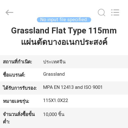
Double
Goats
Grinding
Wheel
Manufacturing
No input file specified.
Co.,
Ltd.
All
Grassland Flat Type 115mm
บ้าน
Rights
Reserved.
Developed
แผ่นตัดบางอเนกประสงค์
by
ECER
สินค้า
สถานที่กำเนิด:
ประเทศจีน
เกี่ยว
Grassland
ชื่อแบรนด์:
กับ
MPA EN 12413 and ISO 9001
ได้รับการรับรอง:
เรา
115X1.0X22
หมายเลขรุ่น:
จำนวนสั่งซื้อขั้น
10,000 ชิ้น
ทัวร์
ต่ำ: