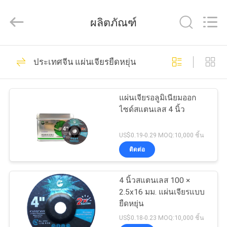
Double
Goats
Grinding
ผลิตภัณฑ์
Wheel
Manufacturing
Co.,
Ltd.
All
74
บ้าน
Rights
ประเทศจีน แผ่นเจียรยืดหยุ่น
Reserved.
Developed
by
แผ่นตัดโลหะขัด
ECER
สินค้า
แผ่นเจียรอลูมิเนียมออก
ไซด์สแตนเลส 4 นิ้ว
เกี่ยว
US$0.19-0.29 MOQ:10,000 ชิ้น
ติดต่อ
กับ
66
เรา
4 นิ้วสแตนเลส 100 ×
แผ่นตัดสแตนเลส
2.5x16 มม. แผ่นเจียรแบบ
ยืดหยุ่น
ทัวร์
US$0.18-0.23 MOQ:10,000 ชิ้น