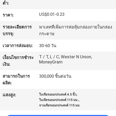
ต่ำ:
โรงงาน
US$0.01-0.23
ราคา:
ควบคุม
รายละเอียดการ
พาเลทที่เพิ่มการห่อหุ้มกล่องภายในกล่อง
บรรจุ:
กระดาษ
คุณภาพ
เวลาการส่งมอบ:
30-60 วัน
T / T, L / C, Wester N Union,
ติดต่อ
เงื่อนไขการชำระ
MoneyGram
เงิน:
เรา
สามารถในการ
300,000 ชิ้นต่อวัน
ผลิต:
ข่าว
,
แสงสูง:
ใบเจียรเอนกประสงค์ 4.5 นิ้ว
,
ใบเจียรเอนกประสงค์ 115 มม.
จานเจียรเอนกประสงค์ 115 มม.
คดี