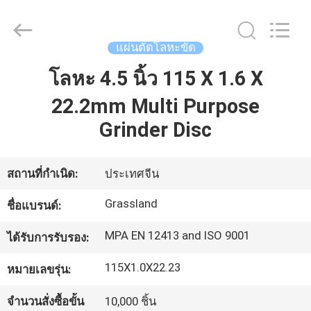
Double
Goats
Grinding
Wheel
Manufacturing
แผ่นตัดโลหะขัด
Co.,
Ltd.
All
โลหะ 4.5 ​​นิ้ว 115 X 1.6 X
บ้าน
Rights
Reserved.
Developed
22.2mm Multi Purpose
by
ECER
Grinder Disc
สินค้า
สถานที่กำเนิด:
ประเทศจีน
เกี่ยว
Grassland
ชื่อแบรนด์:
กับ
MPA EN 12413 and ISO 9001
ได้รับการรับรอง:
เรา
115X1.0X22.23
หมายเลขรุ่น:
ทัวร์
จำนวนสั่งซื้อขั้น
10,000 ชิ้น