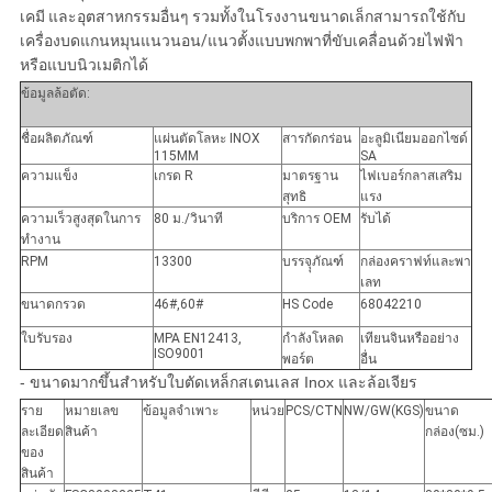
เคมี และอุตสาหกรรมอื่นๆ รวมทั้งในโรงงานขนาดเล็กสามารถใช้กับ
เครื่องบดแกนหมุนแนวนอน/แนวตั้งแบบพกพาที่ขับเคลื่อนด้วยไฟฟ้า
หรือแบบนิวเมติกได้
ข้อมูลล้อตัด:
ชื่อผลิตภัณฑ์
แผ่นตัดโลหะ INOX
สารกัดกร่อน
อะลูมิเนียมออกไซด์
115MM
SA
ความแข็ง
เกรด R
มาตรฐาน
ไฟเบอร์กลาสเสริม
สุทธิ
แรง
ความเร็วสูงสุดในการ
80 ม./วินาที
บริการ OEM
รับได้
ทำงาน
RPM
13300
บรรจุุภัณฑ์
กล่องคราฟท์และพา
เลท
ขนาดกรวด
46#,60#
HS Code
68042210
ใบรับรอง
MPA EN12413,
กำลังโหลด
เทียนจินหรืออย่าง
ISO9001
พอร์ต
อื่น
- ขนาดมากขึ้นสำหรับใบตัดเหล็กสเตนเลส Inox และล้อเจียร
ราย
หมายเลข
ข้อมูลจำเพาะ
หน่วย
PCS/CTN
NW/GW(KGS)
ขนาด
ละเอียด
สินค้า
กล่อง(ซม.)
ของ
สินค้า