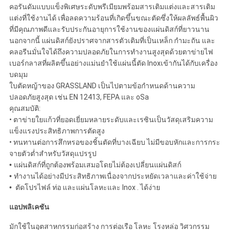
คอรันดัมแบบแข็งพิเศษระดับพรีเมียมพร้อมสารเติมแต่งและสารเติม
แต่งที่ใช้งานได้ เพื่อลดความร้อนที่เกิดขึ้นขณะตัดซึ่งให้ผลลัพธ์พื้นผิว
ที่มีคุณภาพดีและรับประกันอายุการใช้งานของแผ่นดิสก์ที่ยาวนาน
นอกจากนี้ แผ่นดิสก์ยังปราศจากสารตัวเติมที่เป็นเหล็ก กำมะถัน และ
คลอรีนมั่นใจได้ถึงความปลอดภัยในการทำงานสูงสุดด้วยตาข่ายไฟ
เบอร์กลาสที่ผลิตขึ้นอย่างแม่นยำใช้แผ่นนี้ตัด Inoxเข้ากันได้กับเครื่อง
บดมุม
ใบตัดหญ้าของ GRASSLAND เป็นไปตามข้อกำหนดด้านความ
ปลอดภัยสูงสุด เช่น EN 12413, FEPA และ oSa
คุณสมบัติ:
•
ตาข่ายใยแก้วที่ยอดเยี่ยมหลายระดับและเรซินเป็นวัสดุเสริมความ
แข็งแรงประสิทธิภาพการตัดสูง
•
ทนทานต่อการสึกหรอของชิ้นตัดที่บางเฉียบ ไม่มีขอบหักและการกระ
จายตัวต่ำสำหรับวัสดุแปรรูป
•
แผ่นดิสก์ที่ถูกต้องพร้อมเสมอโดยไม่ต้องเปลี่ยนแผ่นดิสก์
•
ทำงานได้อย่างมีประสิทธิภาพเนื่องจากประหยัดเวลาและค่าใช้จ่าย
•
ตัดโปรไฟล์ ท่อ และแผ่นโลหะและ Inox . ได้ง่าย
แอปพลิเคชัน
มักใช้ในอุตสาหกรรมก่อสร้าง การต่อเรือ โลหะ โรงหล่อ วิศวกรรม