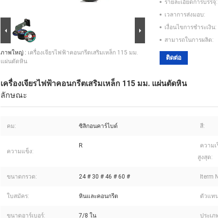
รายละเอียดการบรรจุ:
เวลาการส่งมอบ:
เงื่อนไขการชำระเงิน:
สามารถในการผลิต:
ภาพใหญ่ :
เครื่องเจียรไฟฟ้าคอนกรีตเสริมเหล็ก 115 มม.
ติดต่อ
แผ่นตัดหิน
เครื่องเจียรไฟฟ้าคอนกรีตเสริมเหล็ก 115 มม. แผ่นตัดหิน
ลักษณะ
คม:
ซิลิกอนคาร์ไบด์
สี:
R
ความเ
ความแข็ง:
สูงสุด:
ขนาดกรวด:
24 # 30 # 46 # 60 #
Iterm 
ใบสมัคร:
หินและคอนกรีต
ตัวแทน
ขนาดอาร์เบอร์:
7/8 ใน
ประเภท