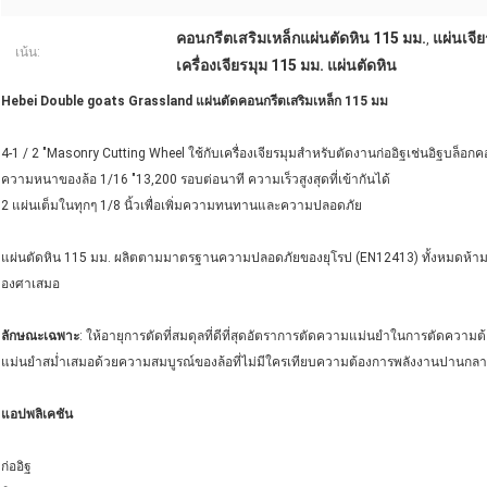
คอนกรีตเสริมเหล็กแผ่นตัดหิน 115 มม.
แผ่นเจี
,
เน้น:
เครื่องเจียรมุม 115 มม. แผ่นตัดหิน
Hebei Double goats Grassland แผ่นตัดคอนกรีตเสริมเหล็ก 115 มม
4-1 / 2 "Masonry Cutting Wheel ใช้กับเครื่องเจียรมุมสำหรับตัดงานก่ออิฐเช่นอิฐบล็
ความหนาของล้อ 1/16 "13,200 รอบต่อนาที ความเร็วสูงสุดที่เข้ากันได้
2 แผ่นเต็มในทุกๆ 1/8 นิ้วเพื่อเพิ่มความทนทานและความปลอดภัย
แผ่นตัดหิน 115 มม. ผลิตตามมาตรฐานความปลอดภัยของยุโรป (EN12413) ทั้งหมดห้ามใ
องศาเสมอ
ลักษณะเฉพาะ
: ให้อายุการตัดที่สมดุลที่ดีที่สุดอัตราการตัดความแม่นยำในการตัดควา
แม่นยำสม่ำเสมอด้วยความสมบูรณ์ของล้อที่ไม่มีใครเทียบความต้องการพลังงานปานกล
แอปพลิเคชัน
ก่ออิฐ