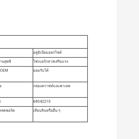
อลูมิเนียมออกไซด์
นสุทธิ
ไฟเบอร์กลาสเสริมแรง
ร OEM
ยอมรับได้
จ
กล่องคราฟท์และพาเลท
S
68042210
หลดพอร์ต
เทียนจินหรืออื่น ๆ