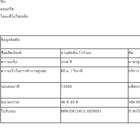
หิน
คอนกรีต
โลหะที่ไม่ใช่เหล็ก
ข้อมูลล้อตัด:
ชื่อผลิตภัณฑ์
จานตัดหิน 115 มม
ขัด
ความแข็ง
เกรด R
มาตรฐา
ความเร็วในการทำงานสูงสุด
80 ม. / วินาที
บริกา
รอบต่อนาที
13300
แพ็คเก
ขนาดกรวด
46 #, 60 #
รหัส H
ใบรับรอง
MPA EN12413, ISO9001
กำลังโ